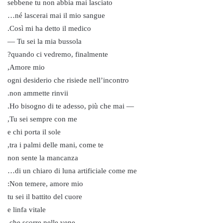
sebbene tu non abbia mai lasciato
né lascerai mai il mio sangue…
Così mi ha detto il medico.
Tu sei la mia bussola —
quando ci vedremo, finalmente?
Amore mio,
ogni desiderio che risiede nell’incontro
non ammette rinvii.
— Ho bisogno di te adesso, più che mai.
Tu sei sempre con me,
e chi porta il sole
tra i palmi delle mani, come te,
non sente la mancanza
di un chiaro di luna artificiale come me…
Non temere, amore mio:
tu sei il battito del cuore
e linfa vitale
che scorre nelle vene.