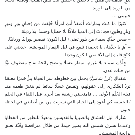
بدرٍ اصطناعي مثلي .. لا تقلق يا حبيبي أنت نبض القلب، ودفقة الحياة
من الوريد إلى الوريد .
حبيبتي …
– كثيرًا ما كنتُ ومازلتُ أعتقدُ أنكِ امرأةٌ خُلِقَتْ من (حنانٍ وبرٍ ونورٍ
ونارٍ وطينٍ) فجاءتْ إلى الدنيا ملاكًا بلا خطايا وجسدًا بلا رذيلة.
– صحن خدِّكِ سماء من بلور تضيء ليل الكون؛ فيصير نورانيًا وربانيًا.
– آهـٍ يا خدَّها،، يا (نجمة) تلمع في ليل القِفار الموحشة.. خذيني على
جُنْح قلبكِ إلى الأقاصي لنكون وحدنا….
– جِلْدُكِ سماء بلا غيوم، تمطر عسلًا وتنضح رائحةَ تفاح مقطوف توًّا
من جنات عدن.
– شفتاكِ (كَرزٌ شاميٌّ) يحمل بين خطوطه سر الحياة ينزُّ خمرًا معتقةً
تردُ السَّكَارى إلى عقولهم، وتفيضُ عسلًا سائغا لم يتغيرْ طعمه منذ
قبلة الحُلْمِ الأولى … فامنحيني رشفة بعد أخرى قبل اللقاء في الحلم
/ الحقيقة كي أعود إلى الحياة التي تسربت من بين أصابعي في لحظة
جنون.
– شَعْرك ليل للعشاق والصبايا والقديسين ومعبدٌ للتطهر من الخطايا
وعندما تشرق شمس الله يصير خيمةً من ظلال متراقصة وقُبَّة تعبق
برائحة المشمش.