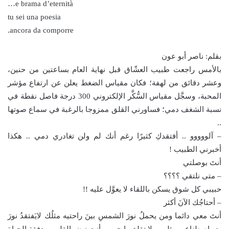
e brama d’eternità…
tu sei una poesia
ancora da comporre.
بقلم: ناصر أبو عون
بالأمس راجعت طبيب العشّاق قبل نهاية العام بساعتين من حنين،
وعشر دقائق من لهفة؛ فكان مقياس الضغط يعلن عن ارتفاع مؤشر
المحبة، وسجَّل مقياس السُّكَّر الإلكتروني 300 درجة فاصل نقطة في
نسبة الشغف دمي؛ فساورني القلق ممزوجا بالرغبة في سماع صوتها
..
– آلووووو .. أفتقدكِ كثيرًا رغم أنك لم ولن تغادري دمي .. هكذا
أخبرني الطبيب !
أنتَ بوصلتي
– متى نلتقي ؟؟؟؟
حبيبي كل شوق يسكن باللقاء لا يعوَّل عليه !!
– أحتاجُك الآنَ أكثر
أنتَ معي دائما ومن يحملُ نورَ الشمسِ بينَ راحتيه مثلُك لايَفتقدُ نورَ