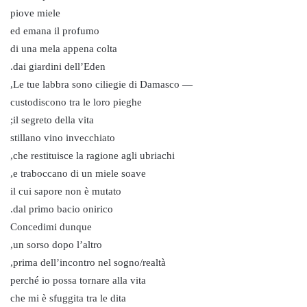
piove miele
ed emana il profumo
di una mela appena colta
dai giardini dell’Eden.
— Le tue labbra sono ciliegie di Damasco,
custodiscono tra le loro pieghe
il segreto della vita;
stillano vino invecchiato
che restituisce la ragione agli ubriachi,
e traboccano di un miele soave,
il cui sapore non è mutato
dal primo bacio onirico.
Concedimi dunque
un sorso dopo l’altro,
prima dell’incontro nel sogno/realtà,
perché io possa tornare alla vita
che mi è sfuggita tra le dita