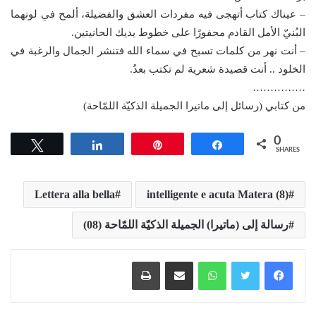
– عيناك كتاب أتهجى فيه مفردات العشق والفضيلة، ألمح في لونهما
البُنيّ الأمل القادم محفورًا على خطوط يديك الحانيتين.
– أنت نهر من كلمات تسبح في سماء الله فتنشر الجمال والرغبة في
الخلود .. أنت قصيدة شعرية لم تكتب بعدُ.
……………
من كتابي (رسائل إلى ماتيرا الجميلة الذكيّة اللمّاحة)
0
Tweet
Share
Pin
Share
SHARES
Lettera alla bella
intelligente e acuta Matera (8)
رسالة إلى (ماتيرا) الجميلة الذكيّة اللمّاحة (08)
واتساب
مشاركة عبر البريد
طباعة