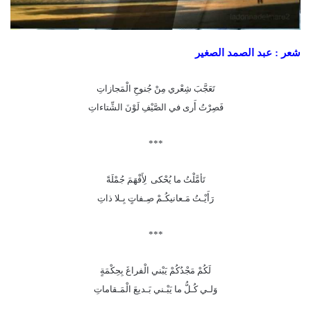
شعر : عبد الصمد الصغير
تَعَجَّبَ شِعْري مِنْ جُنوحِ الْمَجازاتِ
فَصِرْتُ أَرى في الصَّيْفِ لَوْنَ الشِّتاءاتِ
***
تَأمَّلْتُ ما يُحْكى لِأَفْهَمَ جُمْلَةً
رَأَيْـتُ مَـعانيكُـمْ صِـفاتٍ بِـلا ذاتِ
***
لَكُمْ مَجْدُكُمْ يَبْني الْفراغَ بِحِكْمَةٍ
وَلـي كُـلُّ ما يَبْـني بَـديعَ الْمَـقاماتِ