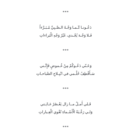
***
دَعُـونـا كَـمـا وَجْـهُ الـصَّـبِيِّ مُـبَـرَّءاً
فَـلا وَجْـهَ يُجْـدي، غَيْرُ وَجْهِ الْبَراءاتِ
***
وَعَـنّي دَعُـوكُمْ مِنْ غُـموضٍ فَإِنَّـني
سَـأَقْطِفُ حُلْـمي في انْبِـلاجِ الصَّباحـاتِ
***
فَـلي أَمـلٌ مــا زال يَعْـصُرُ غـايَـتي
وَلـي رَغْـبَةُ الْأَسْـماءِ تُغْوي الْعِـباراتِ
***