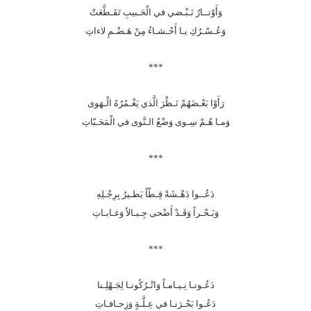
وَأَوْتــارُ نَـبْـضي في الْحَـبيبِ تَقَـطَّعَتْ
وَعُـسْـرُكِ يـا أَحْـشـاءُ مِنْ هَـضْـمِ لاءاتِ
***
رَأَوْا بَعْـضَهُمْ نَـظْرَ الَّذي يَغْـمُرُهُ الْـهَوى
وَمـا هُـمْ سِـوى وَضْعُ الـنَّوى في الْمَحَـبّاتِ
***
دَعُــوا دَهْـشَةً قِـطّاً يَطـيرُ بِرِجْـلِهِ
وَبَـحْـراً وَقَـدْ أَضْحى جِـبـالاً وَغـابـاتِ
***
دَعُـونـا نِـيـامـاً وَاتْـرُكُونـا لِجَـهْلِـنا
دَعُـوا بَحْـرَنـا في عِـلَّـةٍ وَزِحـافـاتِ