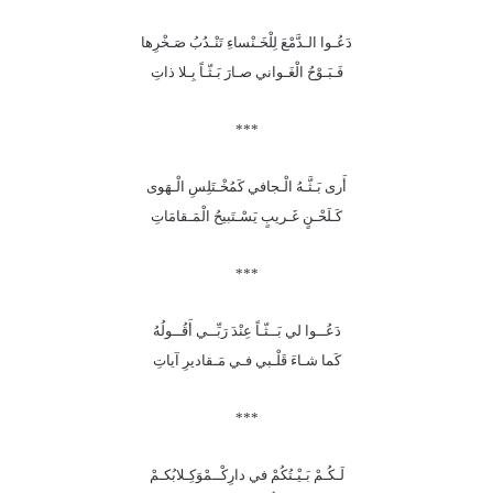
دَعُـوا الـدَّمْعَ لِلْخَـنْساءِ تَنْـدُبُ صَـخْرِها
فَـبَـوْحُ الْغَـواني صـارَ بَـثّـاً بِـلا ذاتِ
***
أَرى بَـثَّـهُ الْـجافي كَمُخْـتَلِسِ الْـهَوى
كَـلَحْـنٍ غَـريبٍ يَسْـتَبيحُ الْمَـقامَاتِ
***
دَعُــوا لي بَــثّـاً عِنْدَ رَبِّــي أَقُــولُهُ
كَما شـاءَ قَلْـبي فـي مَـقاديرِ آياتِ
***
لَـكُـمْ بَـيْـتُكُمْ في دارِكْــمْوَكِـلابُكـمْ