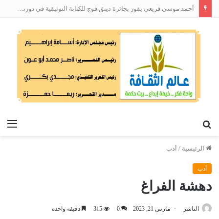
أحمد موسى قريعي يفوز بجائزة دينق قوج للكتابة التوثيقية في دورتها الأولى
بحث
الق
عن
الرئيسية
/
أدب
أدب
دهشة الفراغ
الناشر
مارس 21, 2023
0
315
دقيقة واحدة