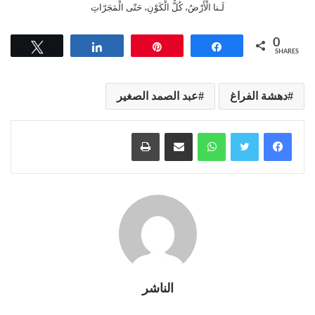
لَـنا الْأَرْضُ، كُلُّ الْكَوْنِ، حَتّى الْمَجَرّاتِ
0
Tweet
Share
Pin
Share
SHARES
دهشة الفراغ
عبد الصمد الصغير
واتساب
مشاركة عبر البريد
طباعة
الناشر