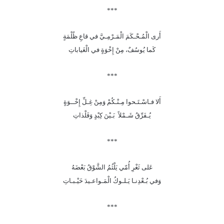
***
أَرى الْمُـحْـكَمَ الْمَـرْمِـيَّ في قاعِ ظُلْمَةٍ
كَما يُوسُفٌ، مِنْ إِخْوَةٍ في الْغَياباتِ
***
أَلا فـاسْـتَـحوا مِـنْـكُمْ وَمِنْ غِـلِّ إِخْــوَةٍ
يُـفَرِّقُ شَـمْلاً بَـيْنَ كِبْدٍ وَفَلْذاتِ
***
عَلى ثَغْرِ أُمّي يَلْثُمُ الشَّوْقُ بَعْضَهُ
وَفي بُـعْدِنـا يَـلـوكُ الْمَـواعـيدَ خَيْـبـاتِ
***