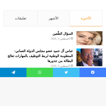
الأخيرة
الأشهر
تعليقات
السؤال الطّعين
أغسطس 4, 2026
عباس آل حميد عضو مجلس الدولة العماني:
المنظومة الوطنية لربط التوظيف بالمهارات تعالج
البطالة من جذورها
أغسطس 4, 2026
الروائية مريم هرموش.. كاتبة شهر أغسطس 2026
يسبوك
تويتر
واتساب
تيلقرام
بنادي الكتاب بالإمارات حول العالم
أغسطس 4, 2026
زر
worldofculture2020.com
الذه