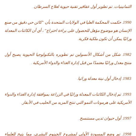
الثمانينيات. تم تطوير أول عقاقير تقنية حيوية لعلاج السرطان.
1990. حكمت المحكمة العليا في الولايات المتحدة بأن “كائن حي دقيق من صنع
الإنسان هو موضوع مؤهل للحصول على براءة اختراع” ، أي أن الكائنات المعدلة
وراثيًا يمكن أن تكون ملكية فكرية.
1982. شكل من أشكال الأنسولين تم تطويره بالتكنولوجيا الحيوية يصبح أول
منتج معدل وراثيًا معتمدًا من قبل إدارة الغذاء والدواء الأمريكية .
1983. إدخال أول نبتة معدلة وراثيا.
1993. تم إدخال الكائنات المعدلة وراثيًا في الزراعة بموافقة إدارة الغذاء والدواء
الأمريكية على هرمونات النمو التي تنتج المزيد من الحليب في الأبقار.
1997. أول حيوان ثديي مستنسخ.
1998. تم وضع المسودة الأولى لمشروع الجينوم البشري، مما يتيح للعلماء