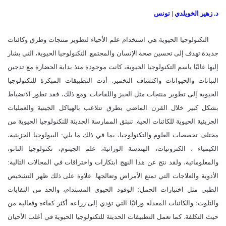
د. زهير الخويلدي | تونس
التكنولوجيا الحيوية هي استخدام علم الأحياء لتطوير منتجات وطرق وكائنات
جديدة تهدف إلى تحسين صحة الإنسان والمجتمع. التكنولوجيا الحيوية، التي يشار
إليها غالبًا باسم التكنولوجيا الحيوية، كانت موجودة منذ بداية الحضارة مع تدجين
النباتات والحيوانات واكتشاف التخمير. أدت التطبيقات المبكرة للتكنولوجيا
الحيوية إلى تطوير منتجات مثل الخبز واللقاحات. ومع ذلك، فقد تطور الانضباط
بشكل كبير خلال القرن الماضي بطرق تتلاعب بالهياكل الجينية والعمليات
الجزيئية الحيوية للكائنات الحية. تنبثق الممارسة الحديثة للتكنولوجيا الحيوية من
مختلف تخصصات العلوم والتكنولوجيا، بما في ذلك ما يلي: البيولوجيا الجزيئية،
الكيمياء ، الكترونيات، الهندسة الوراثية، علم الجينوم، تكنولوجيا النانو،
والمعلوماتية، ولقد نتج عن هذا النهج ابتكارات واختراقات في المجالات التالية:
الأدوية والعلاجات التي تمنع الأمراض وتعالجها. علاوة على ذلك ظهر التشخيص
الطبي مثل اختبارات الحمل؛ الوقود الحيوي المستدام، والحد من النفايات
والتلوث؛ والكائنات المعدلة وراثيًا التي تؤدي إلى زراعة أكثر كفاءة وفعالية من
حيث التكلفة. كما تعمل التطبيقات الحديثة للتكنولوجيا الحيوية في أغلب الأحيان