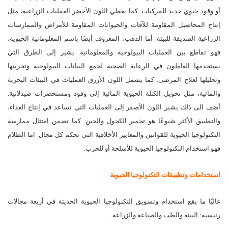
أو وقود حيوي جديد للمركبات. كما يغطي اللون الأخضر العمليات الزراعية، مثل
إنتاج المحاصيل المقاومة للآفات والحيوانات المقاومة للأمراض والممارسات
الزراعية الصديقة للبيئة. أما الذهب، المعروف أيضًا باسم المعلوماتية الحيوية،
فهو تقاطع بين العمليات البيولوجية والمعلوماتية. يشير إلى الطرق التي
يستخدمها العاملون في الرعاية الصحية لجمع البيانات البيولوجية وتخزينها
وتحليلها لعلاج المرضى. كما يشمل اللون الأزرق العمليات في البيئات البحرية
والمائية، مثل تحويل الكتلة الحيوية المائية إلى وقود ومستحضرات صيدلانية.
أضف الى ذلك يشير اللون الأصفر إلى العمليات التي تساعد في إنتاج الغذاء،
والتطبيق الأكثر شيوعًا هو تخمير الكحول والجبن. كما تضمن امتثال ممارسة
التكنولوجيا الحيوية للقوانين والمعايير الأخلاقية التي تحكم كل مجال. اما الظلام
فهو استخدام التكنولوجيا الحيوية للأسلحة أو للحرب.
استخدامات وتطبيقات التكنولوجيا الحيوية
غالبًا ما يقع استخدام وتسويق التكنولوجيا الحيوية الحديثة في أربعة مجالات
رئيسية: البيئة والطب والصناعة والزراعة.