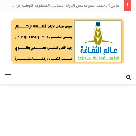
عباس آل حميد عضو مجلس الدولة العماني: المنظومة الوطنية لربط التوظيف بالمهارات تعالج البطالة من جذورها
بحث
الق
عن