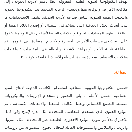
تهدف التكنولوجيا الحيوية الطبية، المعروفة أيضًا باسم الأدوية الحيوية ، إلى
مكافحة الأمراض والوقاية منها وتحسين الرعاية الصحية. تعد التكنولوجيا الحيوية
والبحوث الطبية الحيوية أساس صناعة الأدوية الحديثة. تشمل الاستخدامات ما
يلي: أبحاث الخلايا الجذعية التي تساعد في استبدال أو إصلاح الخلايا الميتة أو
التالفة ؛ تطوير المضادات الحيوية والعلاجات الجينية لأمراض مثل اللوكيميا. علاوة
على البحث في مسببات الأمراض الخطيرة والأجسام المضادة التي تقاومها ؛ ثم
الطباعة ثلاثية الأبعاد أو زراعة الأعضاء والعظام في المختبرات ؛ ولقاحات
وعلاجات الأجسام المضادة وحيدة النسيلة والأبحاث الخاصة بـكوفيد 19.
الصناعة:
تتضمن التكنولوجيا الحيوية الصناعية استخدام الكائنات الدقيقة لإنتاج السلع
الصناعية. تشمل الأمثلة ما يلي: التخمير واستخدام الإنزيمات والميكروبات
لتبسيط التصنيع الكيميائي وتقليل تكاليف التشغيل والانبعاثات الكيميائية ؛ ثم
الوقود الحيوي الذي يستخدم المحاصيل المتجددة مثل الذرة لإنتاج وقود قابل
للاحتراق بدلاً من موارد الوقود الأحفوري الطبيعية غير المتجددة ، مثل البترول
والزيت ؛ والملابس والمنسوجات القابلة للتحلل الحيوي المصنوعة من بروتينات