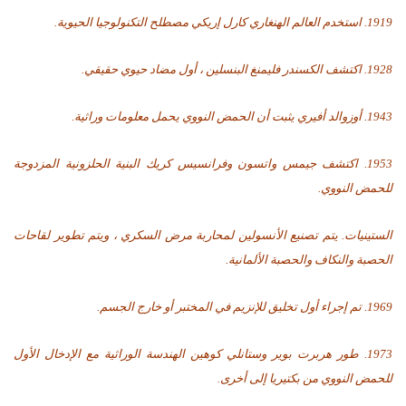
1919. استخدم العالم الهنغاري كارل إريكي مصطلح التكنولوجيا الحيوية.
1928. اكتشف الكسندر فليمنغ البنسلين ، أول مضاد حيوي حقيقي.
1943. أوزوالد أفيري يثبت أن الحمض النووي يحمل معلومات وراثية.
1953. اكتشف جيمس واتسون وفرانسيس كريك البنية الحلزونية المزدوجة
للحمض النووي.
الستينيات. يتم تصنيع الأنسولين لمحاربة مرض السكري ، ويتم تطوير لقاحات
الحصبة والنكاف والحصبة الألمانية.
1969. تم إجراء أول تخليق للإنزيم في المختبر أو خارج الجسم.
1973. طور هربرت بوير وستانلي كوهين الهندسة الوراثية مع الإدخال الأول
للحمض النووي من بكتيريا إلى أخرى.