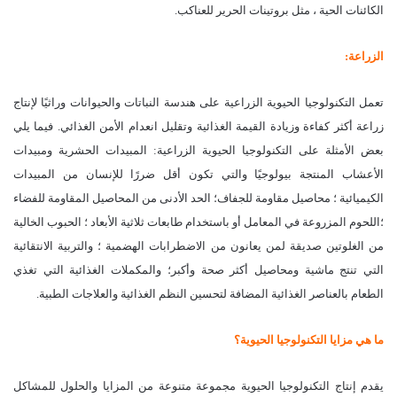
الكائنات الحية ، مثل بروتينات الحرير للعناكب.
الزراعة:
تعمل التكنولوجيا الحيوية الزراعية على هندسة النباتات والحيوانات وراثيًا لإنتاج
زراعة أكثر كفاءة وزيادة القيمة الغذائية وتقليل انعدام الأمن الغذائي. فيما يلي
بعض الأمثلة على التكنولوجيا الحيوية الزراعية: المبيدات الحشرية ومبيدات
الأعشاب المنتجة بيولوجيًا والتي تكون أقل ضررًا للإنسان من المبيدات
الكيميائية ؛ محاصيل مقاومة للجفاف؛ الحد الأدنى من المحاصيل المقاومة للفضاء
؛اللحوم المزروعة في المعامل أو باستخدام طابعات ثلاثية الأبعاد ؛ الحبوب الخالية
من الغلوتين صديقة لمن يعانون من الاضطرابات الهضمية ؛ والتربية الانتقائية
التي تنتج ماشية ومحاصيل أكثر صحة وأكبر؛ والمكملات الغذائية التي تغذي
الطعام بالعناصر الغذائية المضافة لتحسين النظم الغذائية والعلاجات الطبية.
ما هي مزايا التكنولوجيا الحيوية؟
يقدم إنتاج التكنولوجيا الحيوية مجموعة متنوعة من المزايا والحلول للمشاكل