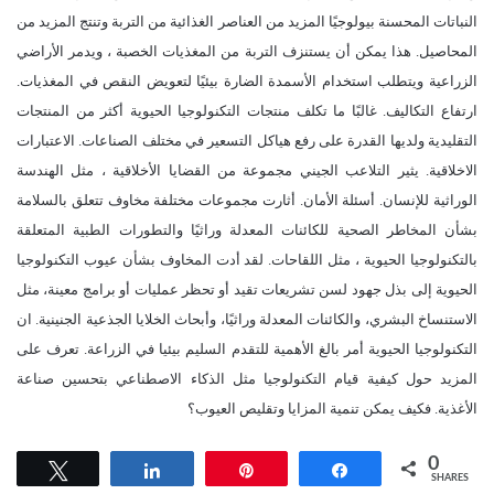
النباتات المحسنة بيولوجيًا المزيد من العناصر الغذائية من التربة وتنتج المزيد من
المحاصيل. هذا يمكن أن يستنزف التربة من المغذيات الخصبة ، ويدمر الأراضي
الزراعية ويتطلب استخدام الأسمدة الضارة بيئيًا لتعويض النقص في المغذيات.
ارتفاع التكاليف. غالبًا ما تكلف منتجات التكنولوجيا الحيوية أكثر من المنتجات
التقليدية ولديها القدرة على رفع هياكل التسعير في مختلف الصناعات. الاعتبارات
الاخلاقية. يثير التلاعب الجيني مجموعة من القضايا الأخلاقية ، مثل الهندسة
الوراثية للإنسان. أسئلة الأمان. أثارت مجموعات مختلفة مخاوف تتعلق بالسلامة
بشأن المخاطر الصحية للكائنات المعدلة وراثيًا والتطورات الطبية المتعلقة
بالتكنولوجيا الحيوية ، مثل اللقاحات. لقد أدت المخاوف بشأن عيوب التكنولوجيا
الحيوية إلى بذل جهود لسن تشريعات تقيد أو تحظر عمليات أو برامج معينة، مثل
الاستنساخ البشري، والكائنات المعدلة وراثيًا، وأبحاث الخلايا الجذعية الجنينية. ان
التكنولوجيا الحيوية أمر بالغ الأهمية للتقدم السليم بيئيا في الزراعة. تعرف على
المزيد حول كيفية قيام التكنولوجيا مثل الذكاء الاصطناعي بتحسين صناعة
الأغذية. فكيف يمكن تنمية المزايا وتقليص العيوب؟
0
Tweet
Share
Pin
Share
SHARES