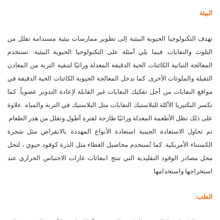
البيئة
تهدف التكنولوجيا الحيوية البيئية إلى تطوير ممارسات بيئية مستدامة تقلل من
التلوث والنفايات. فيما يلي أمثلة على التكنولوجيا الحيوية البيئية: تستخدم
المعالجة النباتية الكائنات الحية الدقيقة المعدلة وراثيًا لتنقية التربة من المعادن
الثقيلة والملوثات الأخرى. كما تدخل المعالجة الحيوية الكائنات الحية الدقيقة في
مواقع النفايات من أجل تفكيك النفايات غير القابلة لإعادة التدوير عضوياً. كما
تكسر البكتيريا الآكلة للبلاستيك النفايات مثل البلاستيك في التربة والمياه. علاوة
على ذلك تظل الأطعمة المعدلة وراثيًا طازجة لفترة أطول وتقلل من هدر الطعام.
ثم تحاول الاستعادة الجينية استعادة الأنواع المهددة بالانقراض مثل شجرة
الكستناء الأمريكية. كما تُستخدم محاصيل الغطاء مثل الذرة كوقود حيوي ، لتحل
محل مصادر الوقود التقليدية التي تنتج انبعاثات غازات الاحتباس الحراري عند
استخراجها واستخدامها.
الطب: