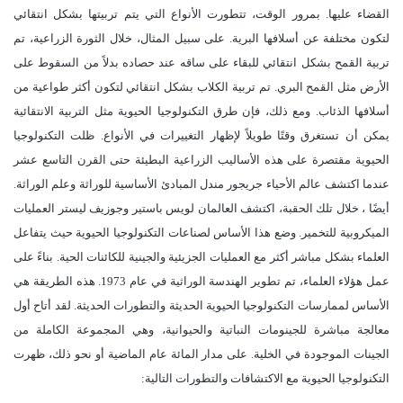
القضاء عليها. بمرور الوقت، تتطورت الأنواع التي يتم تربيتها بشكل انتقائي
لتكون مختلفة عن أسلافها البرية. على سبيل المثال، خلال الثورة الزراعية، تم
تربية القمح بشكل انتقائي للبقاء على ساقه عند حصاده بدلاً من السقوط على
الأرض مثل القمح البري. تم تربية الكلاب بشكل انتقائي لتكون أكثر طواعية من
أسلافها الذئاب. ومع ذلك، فإن طرق التكنولوجيا الحيوية مثل التربية الانتقائية
يمكن أن تستغرق وقتًا طويلاً لإظهار التغييرات في الأنواع. ظلت التكنولوجيا
الحيوية مقتصرة على هذه الأساليب الزراعية البطيئة حتى القرن التاسع عشر
عندما اكتشف عالم الأحياء جريجور مندل المبادئ الأساسية للوراثة وعلم الوراثة.
أيضًا ، خلال تلك الحقبة، اكتشف العالمان لويس باستير وجوزيف ليستر العمليات
الميكروبية للتخمير. وضع هذا الأساس لصناعات التكنولوجيا الحيوية حيث يتفاعل
العلماء بشكل مباشر أكثر مع العمليات الجزيئية والجينية للكائنات الحية. بناءً على
عمل هؤلاء العلماء، تم تطوير الهندسة الوراثية في عام 1973. هذه الطريقة هي
الأساس لممارسات التكنولوجيا الحيوية الحديثة والتطورات الحديثة. لقد أتاح أول
معالجة مباشرة للجينومات النباتية والحيوانية، وهي المجموعة الكاملة من
الجينات الموجودة في الخلية. على مدار المائة عام الماضية أو نحو ذلك، ظهرت
التكنولوجيا الحيوية مع الاكتشافات والتطورات التالية: