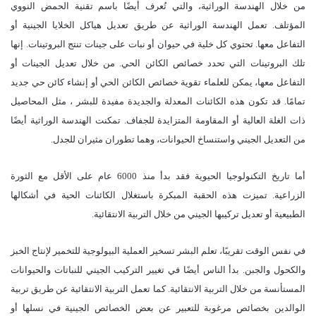
من خلال الهندسة الوراثية، والتي تُعرف أيضًا باسم تقنية الحمض النووي
المؤتلف. تعمل الهندسة الوراثية عن طريق تعديل هياكل الخلايا الجينية أو
التفاعل معها. تحتوي كل خلية في حيوان أو نبات على جينات تنتج البروتينات. إنها
تلك البروتينات التي تحدد خصائص الكائن الحي. من خلال تعديل الجينات أو
التفاعل معها، يمكن للعلماء تقوية خصائص الكائن الحي أو إنشاء كائن حي جديد
تمامًا. قد تكون هذه الكائنات المعدلة والجديدة مفيدة للبشر ، مثل المحاصيل
ذات الغلة العالية أو المقاومة المتزايدة للجفاف. تمكنت الهندسة الوراثية أيضًا
من التعديل الجيني واستنساخ الحيوانات، وهما تطوران مثيران للجدل.
أما تاريخ التكنولوجيا الحيوية فقد بدأ منذ 6000 عام على الأقل مع الثورة
الزراعية. تميزت هذه الحقبة المبكرة باستغلال الكائنات الحية في أشكالها
الطبيعية أو تعديل تركيبها الجيني من خلال التربية الانتقائية.
في نفس الوقت تقريبًا، تعلم البشر تسخير العملية البيولوجية للتخمير لإنتاج الخبز
والكحول والجبن. بدأ الناس أيضًا في تغيير التركيب الجيني للنباتات والحيوانات
المستأنسة من خلال التربية الانتقائية. كما تعمل التربية الانتقائية عن طريق تربية
الوالدين بخصائص مرغوبة للتعبير عن بعض الخصائص الجينية في نسلها أو