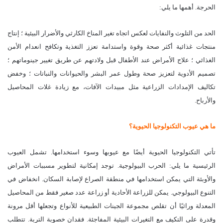
الحرجة. أهمها ما يلي:
الحد من التلوث والنفايات لعكس اتجاه تغير المناخ الكارثي والأضرار البيئية ؛ إنتاج
منتجات غذائية أكثر صحة وقوة واستدامة تعزز التغذية وتكافح انعدام الأمن
الغذائي ؛ علاج الأمراض عند الأطفال قبل ولادتهم عن طريق تغيير جينوماتهم ؛
تصميم الأدوية لتعزيز صحة وطول عمر البشر والحيوانات والنباتات ؛ وخفض
تكاليف الإمدادات الزراعية مثل مبيدات الآفات، مع زيادة غلات المحاصيل
والأرباح.
ما هي عيوب التكنولوجيا الحيوية؟
تأتي التكنولوجيا الحيوية أيضًا مع عيوبها وسوء استخدامها. تشمل العيوب
الرئيسية ما يلي: الحرب البيولوجية. توجد إمكانية لتطوير مسببات الأمراض
والأوبئة التي يمكن استخدامها في منطقة الصراع لإصابة السكان. انخفاض في
التنوع البيولوجي. يمكن للزراعة الأحادية أو زراعة عدد صغير فقط من المحاصيل
المعدلة وراثيًا أن تقلص مجموعة الجينات الطبيعية للأنواع وتجعلها أقل مرونة
وقدرة على التكيف مع التغيرات البيئية المفاجئة. فقدان خصوبة التربة. تتطلب