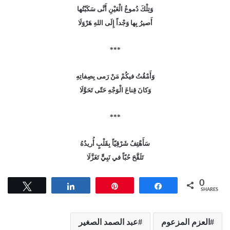
وَتِلْكَ دُموعُ الْعَيْنِ أَنَّى سَكَبْتُها
أَصيرُ بِها وَجْداً إِلَى اللهِ هَرْوَلَا
***
وَأَمْقُتُ فيكُمْ مَنْ رَمى بِصِفاتِهِ
وَكانَ قِناعَ الْوَجْهِ حَتّى تَحَوَّلَا
***
سَأَهْتِفُ شَرْقِيّاً بِقَلْبٍ أُريدُهُ
تَلَقَّحَ حُبّاً في نَبِيٍّ تَغَزَّلَا
0
Tweet
Share
Pin
Share
SHARES
العزم المزعوم
عبد الصمد الصغير