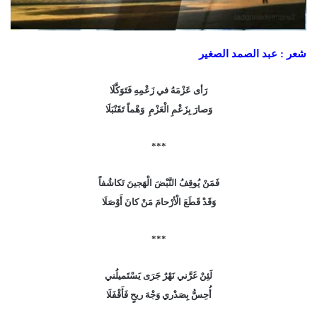
شعر : عبد الصمد الصغير
رَأى عَزْمَهُ في زَعْمِهِ فَتَوَكَّلَا
وَصارَ بِزَعْمِ الْعَزْمِ وَهْماً تَقَنْبَلَا
***
فَمَنْ يُوقِفُ النَّبْضَ الْهَجينَ تَكاشُفاً
وَقَدْ قَطَعَ الْأرْحامَ مَنْ كانَ أَوْصَلَا
***
لَئِنْ غَرَّني نَهْرٌ جَرَى يَسْتَميلُني
أُحِسُّ بِصَدْري وَجْهَ ريحٍ فَأَقْفَلَا