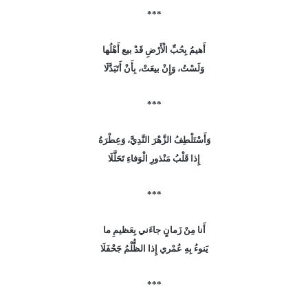
***
أَهيمُ بِحُبِّ الْأَرْضِ قَدْ بيع أَهْلُها
وَلَسْتُ، وَإِنْ بيعَتْ، بِأَنْ أَتَبَدَّلَا
***
وَأَسْتَلْطِفُ الزَّهْرَ النَّدِيَّ، وَعِطْرَهُ
إِذا قَلْبُ مَنْذورِ الْوَفاءِ تَحَلَّلَا
***
أَنا مِنْ زَمانٍ جاءَني بِعَظيمِ ما
يَنوءُ بِهِ عُمْري إِذا الظُّلْمُ جَحْفَلَا
***