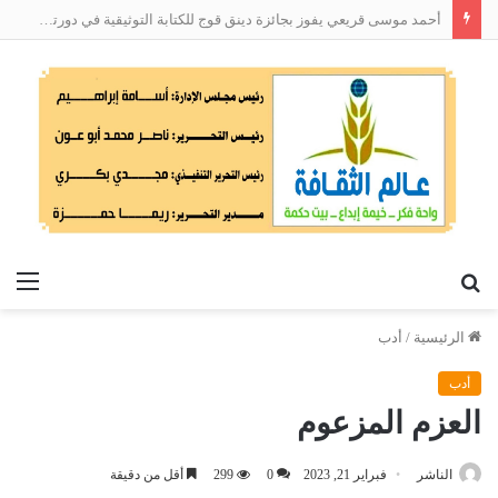
أحمد موسى قريعي يفوز بجائزة دينق قوج للكتابة التوثيقية في دورتها الأولى
بحث
الق
عن
الرئيسية
/
أدب
أدب
العزم المزعوم
الناشر
فبراير 21, 2023
0
299
أقل من دقيقة