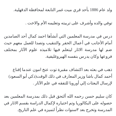
ولد عام 1886 بأحد قري ميت غمر التابعة لمحافظة الدقهلية.
توفي والده وأشرف على تربيته وتعليمه الأم والاخت .
درس في مدرسة المعلمين التي أنشأها احمد كمال أحد الصامدين
أمام الأجانب في أعمال الحفر والتنقيب وتصدا للعمل معهم حيث
ضم لها مدرسة الاثار ليتعلم فيها تلاميذه علوم الآثار بمختلف
فروعها وكان يدرس بنفسه الهيروغليفية.
ذهب في بعثه بعد اكتشاف مقبرة توت عنخ امون عندما إقناع
أحمد كمال باشا وزير المعارف في ذلك الوقت(ذكي أبو السعود)
لإرسال البعثات إلي أوروبا للتفقه في علم الآثار .
كان سليم حسن رحمه الله ألتحق قبل ذلك بمدرسة المعلمين بعد
حصوله على البكالوريا وتم اختياره لإكمال الدراسة بقسم الاثار في
المدرسة وتخرج بعد ٣سنوات نظراً لتميزه في علم التاريخ.