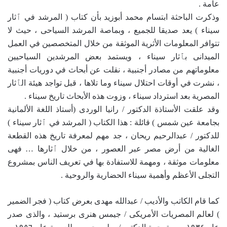
عامة .
وذكرت الباحثة ابتسام محمد أبوزيد بأن كتاب ( المرشد في ٱثار
سيناء ) يعد صديقا للجميع ، وبماصة المرشد السياحى ، حيث لا
تتوافر المعلومات الأثرية الموثقة من خلال المتخصصين في العمل
الميدانى بٱثار سيناء ، ويستمد بعض المرشدين السياحيين
معلوماتهم من مصادر أجنبية ، نقلت عن أبحاث في دوريات أجنبية
، نشرت في أوقات احتلال سيناء وما تلاها ، قبل تواجد هيئة الٱثار
المصرية بعد استرداد سيناء ، وزوت هذه الأبحاث تاريخ سيناء .
وقد علقت الأستاذة الدكتور / رانيا الوردى (أستاذ اللغة الألمانية
بجامعة عين شمس ) قائلة : هذا الكتاب ( المرشد في ٱثار سيناء )
للدكتور / عبدالرحيم ريحان ، جد مهم لمعرفة تاريخ هذه القطعة
الغالية من أرض مصر عبر العصور ، من خلال ٱثارها … فهى
معلومات موثقة ، ومهمة للاستفادة بها في تعريف الناس بمشروع
التجلى الأعظم وأهمية سيناء الحضارية والروحية .
كما قام الكاتب والأديب / عبدالله مهدى بعرض كتاب ( فجر الضمير
) لعالم المصريات الأمريكى / جيمس هنرى برستيد ، والذى صدر