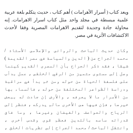
ويعد كتاب ( أسرار الأهرامات ) أهم كتاب ، حديث يتكلم بلغة عربية
علمية مبسطة في مجلد واحد مثل كتاب اسرار الاهرامات. إنه
محاولة جادة وجديدة لتقديم الاهرامات المصرية وفقا لأحدث
الاكتشافات الأثرية في مصر.
وكان حديث الباحث والروائى والإعلامى الأستاذ /
محمد الجراح عن ( الدين والسياسة في مصر القديمة )
شيقا ، فقد ذكر الجراح بأن المصرى القديم كينما
وصل إلى مستوى متميز من الرقي الخلقى ، عمل بدأب
على فلسفة الحياة من حوله ومن ثم بدأ في مراقبة
ودراسة الظواهر المختلفة من حوله ، فالسماء بها
من الأسرار ما لا يعرفه ، والأرض إن جادت له ببعض
خيرها ، فإن فيها هى الأخرى مالم يدركه ، فنظر إلى
الرياح والعواصف والفيضان وغيرها ، وما فاق
قدراته ساسه بالتدين فعظم قوى وقدس أخرى ،
وانتقل الباحث / محمد الجراح إلى نظريات الخلق ،