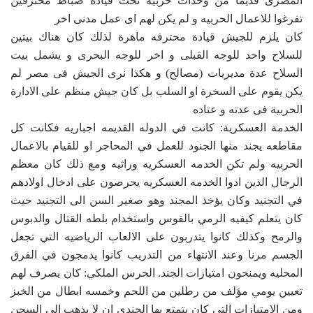
المصرى قديما من وحدات حربية تحت قيادة ضباط محترفين
تفرغوا للاعمال الحربيه و لم يكن لهم اى عمل مدنى اخر
كان يلزم للجيش قيادة محترفه ماهرة لذلك كان هناك بيتين
للسلاح واحد للوجه القبلى و اخر للوجه البحرى و يشمل بيت
السلاح عدة مديريات (مصالح) و هكذا نرى الجيش فى مصر لم
يكن يقوم على السخرة او السلب بل كان جيش منظم على الادارة
الحربية فى عدته و عتاده
الخدمة العسكرية: كانت في الدوله القديمه اجباريه فكانت كل
مقاطعه يجند منها الجنود للعمل في المحاجر او للقيام بالاعمال
الحربيه ولم تكن الخدمه العسكريه وراثيه ومع ذلك كان معظم
الرجال الذين ادوا الخدمه العسكريه يحرصون على ادخال اولادهم
في التجنيد وكان يؤخذ المجند وهو صغير السن الى التجنيد حيث
كان يتعلم كيفيه الرمي بالقوس واستخدام بلطه القتال والدبوس
والرمح وكذلك كانوا يتدربون على الالعاب الرياضيه التي تجعل
الجسم مرنا وعند الانتهاء من التدريب كانوا يدمجون في الفرق
المحليه ويمنحون امتيازات الجند. الحرس الملكي: كان يصرف لهم
تعيين يومي مؤلف من رطلين من اللحم وخمسه ابطال من الخبز
ومن الامتيازات التي كان يتمتع بها الجندي ان لا يذهب الى السجن