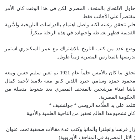
حاول الالتحاق بالمتحف المصري لكن في هذا الوقت كان الأمر
مقتصراً علي الأجانب فقط
فلم تتحقق رغبته لكنه واصل اهتمام بالدراسات التاريخية والأثرية
القديمة فظهر نشاطه واجتهاده في هذه الرحلة مبكراً.
وضع عدد من كتب التاريخ بالاشتراك مع عمر السكندري استمر
تدريسها بالمدارس المصرية زمناً طويل.
تحقق ما كان بالأمس حلماً عام 1921 تم تعين سليم حسن ومعه
محمود حمزه وسامي جبره اللذين كانوا معه تلاميذ لأحمد كمال
باشا امناء مرشحين بالمتحف المصري بعد ضغوط متصلة من
الحكومة المصرية.
تتلمذ علي يد العلَّامه الروسي * جولنشيف *
كان تشجيع هذا العالم تحفيز من الناحية العلمية والأدبية
زار فرنسا وانجلترا وألمانيا وكتب عدة مقالات صحفية تحت عنوان
( الآثار المصرية في المتاحف الأوروبية)