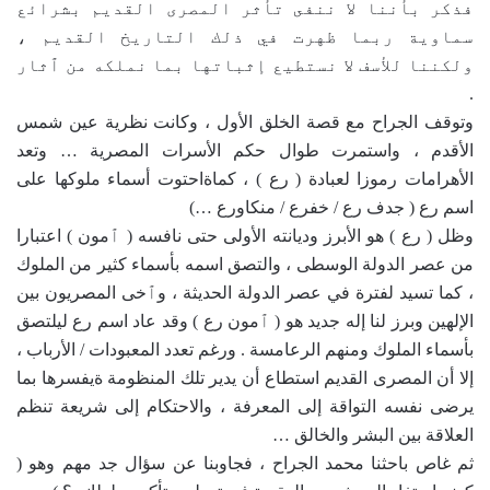
فذكر بأننا لا ننفى تأثر المصرى القديم بشرائع
سماوية ربما ظهرت في ذلك التاريخ القديم ،
ولكننا للأسف لا نستطيع إثباتها بما نملكه من ٱثار
.
وتوقف الجراح مع قصة الخلق الأول ، وكانت نظرية عين شمس
الأقدم ، واستمرت طوال حكم الأسرات المصرية … وتعد
الأهرامات رموزا لعبادة ( رع ) ، كماةاحتوت أسماء ملوكها على
اسم رع ( جدف رع / خفرع / منكاورع …)
وظل ( رع ) هو الأبرز وديانته الأولى حتى نافسه ( ٱمون ) اعتبارا
من عصر الدولة الوسطى ، والتصق اسمه بأسماء كثير من الملوك
، كما تسيد لفترة في عصر الدولة الحديثة ، وٱخى المصريون بين
الإلهين وبرز لنا إله جديد هو ( ٱمون رع ) وقد عاد اسم رع ليلتصق
بأسماء الملوك ومنهم الرعامسة . ورغم تعدد المعبودات / الأرباب ،
إلا أن المصرى القديم استطاع أن يدير تلك المنظومة ةيفسرها بما
يرضى نفسه التواقة إلى المعرفة ، والاحتكام إلى شريعة تنظم
العلاقة بين البشر والخالق …
ثم غاص باحثنا محمد الجراح ، فجاوبنا عن سؤال جد مهم وهو (