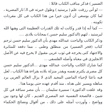
الضمير ) فذكر مناقب الكتاب قائلا :
— لو أنى رزقت علم ( برستيد ) وطول خبرته فى الٱثار المصرية ،
لما كان بوسعى أن أدون خيرا من هذا الكتاب فى كل مفردات
تكوينه .
— كما أنه إذا قدر وكانت له تلك القدرات العظيمة التى وهبها الله
لبرستيد ، لتهم (الدكتور سليم حسن ) بمحابات بلادى ….
وذكر الكاتب والباحث عبدالله مهدى بأن الدكتور سليم حسن ترجم
كتاب (فجر الضمير) من منطلق وطنى ، مما دفعه للمثابرة
والاجتهاد كتى يخرجه في ثوب عربى مقبول لا يخرج فيه عن الأصل
الانجليزى في معناه وأصله الفلسفى …
كما شارك الكاتب والباحث عبدالله مهدى …الدكتور سليم حسن
كل مصرى يكترم نفسه ويقدر منزلة بلاده بقراءة هذا الكتاب ، لعل
فيه باعثا لإحياء الماضى المجيد الذى لا يزال العالم الغربى يرد
مناهله ويسير على هداه ، منذ أقدم عهده حتى يومنا هذا .
وقد علقت الدكتورة / سميرة سليمان … بأن مصر سباقة في كل
شيئ ، فالصحة النفسية عند المصرى القديم ، كان لها وجود بين
وواضح ، وأوردت أمثله على ذلك ، من أقوال ونصائح الحكماء