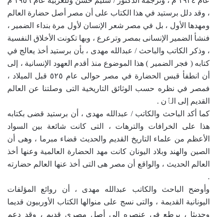
عام ١٩٣٤ م ، وترجمة الدكتور / سليم حسن وللعربية عام ١٩٥٦ م
، وقد دلل برستيد في هذا الكتاب على أن مصر أصل حضارة العالم
ومهدها الأول ، بل في مصر شعر الإنسان لأول مرة بنداء الضمير ،
فنشأ الضمير الإنسانى بمصر وترعرع ، وبها تكونت الأخلاق النفسية
، وذكر الكاتب والباحث / عبدالله مهدى ، بأن برستيد أخذ يعالج في
كتابه ( فجر الضمير ) هذا الموضوع منذ أقدم العهود الإنسانية ، إلى
أن انطفأ قبس الحضارة في مصر حوالى عام ٥٢٥ قبل الميلاد ،
فمصر في نظره حسب الوثائق التاريخية التى وصلتنا عن العالم
القديم إلى الٱن .
كما أكد الباحث والكاتب / عبدالله مهدى ، أن برستيد قضى بكتابه
هذا على الخرافات والترهات ، التى كانت شائعة بين السواد
الأعظم من علماء التاريخ القديم والحديث قضاء مبرما ، وهى أن
الصين والهند وبلاد اليونان كانت مهد الحضارة العالمية وعنها أخذ
العالم الحديث ، والواقع أن مصر هى التى أخذ عنها العالم حضارته
.
وأوضح الباحث والكاتب عبدالله مهدى ، أن روائع المؤلفات
اليونانية القديمة ، والتى نسج على منوالها الكتاب الأوربيون قديما
وحديثا ، يرطع في عنصره إلى أصل مصرى قديم ، وقد دعم