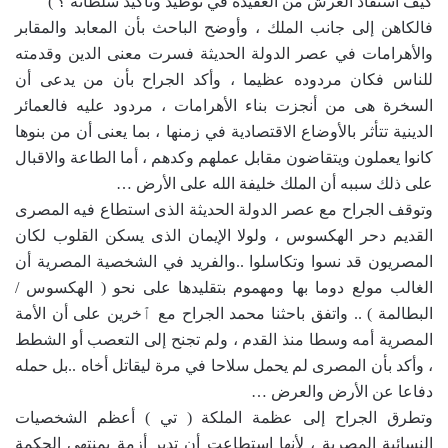
كيف استفاد العرش من العقيدة في توطيد وتأكيد سلطانه ؟ )
فالكاهن إلى جانب الملك ، وأوضح الباحث بأن المعابد والمقابر
والأهرامات في عصر الدولة الحديثة فسرت معنى الدين وقدمته
للناس فكان مردوده عظيما ، وأكد الجراح بأن من يدعى أن
السخرة هى من أنجزت بناء الأهرامات ، مردود عليه فالعمائر
الدينية تتأثر بالأوضاع الاقتصادية في زمنها ، بما يعنى أن من بنوها
كانوا يعملون ويتقاضون مقابل عملهم وكدهم ، أما الطاعة والاقبال
على ذلك سببه أن الملك خليفة الله على الأرض …
وتوقف الجراح مع عصر الدولة الحديثة الذى استطاع فيه المصرى
القديم دحر الهكسوس ، ولولا الإيمان الذى يسكن القلوب لكان
المصريون قد نسوا وتكاسلوا ..والفريد في الشخصية المصرية أن
الغالب مولع دوما بها ومهموم بتقليدها على نحو ( الهكسوس /
البطالمة ) .. واتفق باحثنا محمد الجراح مع ٱخرين على أن الأمة
المصرية أمه وسطا منذ القدم ، ولم تجنح إلى التعصب أو الشطط
، وأكد بأن المصرى لم يحمل سلاحا في مرة ليقاتل أخاه ..بل حمله
دفاعا عن الأرض والعرض …
وتطرق الجراح إلى عظمة الملكة ( تي ) أعظم الشخصيات
النسائية المصرية ، لأنها استطاعت أن تدير أزمة بمنتهى الحكمة