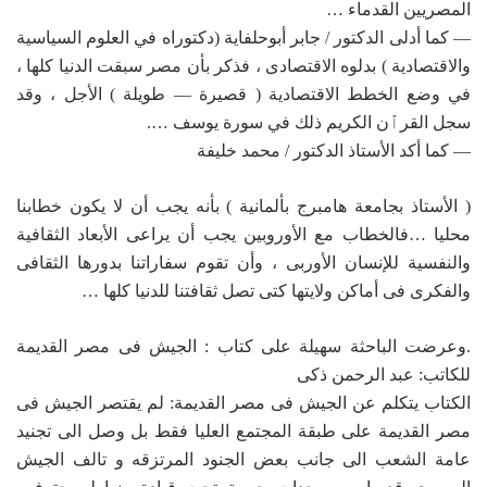
المصريين القدماء …
— كما أدلى الدكتور / جابر أبوحلفاية (دكتوراه في العلوم السياسية
والاقتصادية ) بدلوه الاقتصادى ، فذكر بأن مصر سبقت الدنيا كلها ،
في وضع الخطط الاقتصادية ( قصيرة — طويلة ) الأجل ، وقد
سجل القرٱن الكريم ذلك في سورة يوسف ….
— كما أكد الأستاذ الدكتور / محمد خليفة
( الأستاذ بجامعة هامبرج بألمانية ) بأنه يجب أن لا يكون خطابنا
محليا …فالخطاب مع الأوروبين يجب أن يراعى الأبعاد الثقافية
والنفسية للإنسان الأوربى ، وأن تقوم سفاراتنا بدورها الثقافى
والفكرى فى أماكن ولايتها كتى تصل ثقافتنا للدنيا كلها …
.وعرضت الباحثة سهيلة على كتاب : الجيش فى مصر القديمة
ل
لكاتب: عبد الرحمن ذكى
الكتاب يتكلم عن
الجيش فى مصر القديمة: لم يقتصر الجيش فى
مصر القديمة على طبقة المجتمع العليا فقط بل وصل الى تجنيد
عامة الشعب الى جانب بعض الجنود المرتزقه و تالف الجيش