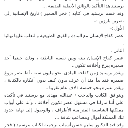
برستيد هذا التأكيد بالوثائق الأصلية القديمة …
وقد قسم برستيد في كتابه ( فجر الضمير ) تاريخ الإنسانية إلى
تصرين بارزين :–
الأول :–
عصر كفاح الإنسان مع المادة والقوى الطبيعية والتغلب عليها نهائيا
.
الثانى :–
عصر كفاح الإنسان بينه وبين نفسه الباطنة ، وذلك حينما أخذ
ضميره يبزغ وأخلاقه تتكون،.
ويقدر برستيد زمن كفاحه المادى بنحو مليون سنة ، أظا تصر بزوغ
ضميره فقد بدأ منذ أن عرف يدون كيف يدون أفكاره بالكتابة ،
ويقدر عمره بنحو خمسة ٱلاف عام تقريبا ..
ويتوافق الكاتب والباحث / عبدالله مهدى مع برستيد في تأكيده
على أننا مازلنا في مستهل عصر تكوين أخلاقنا ، وأننا على أبواب
مملكتها الشاسعة المترامية الأطراف ، والوصول إلى نهاية حدود
تلك المملكة أهوال ومصاعب شاقة …
وقد فند الدكتور سليم حسن أسباب ترجمته لكتاب بىرستيد ( فجر