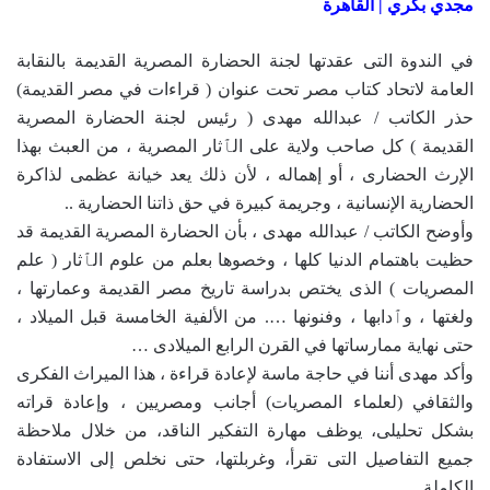
مجدي بكري | القاهرة
في الندوة التى عقدتها لجنة الحضارة المصرية القديمة بالنقابة
العامة لاتحاد كتاب مصر تحت عنوان ( قراءات في مصر القديمة)
حذر الكاتب / عبدالله مهدى ( رئيس لجنة الحضارة المصرية
القديمة ) كل صاحب ولاية على الٱثار المصرية ، من العبث بهذا
الإرث الحضارى ، أو إهماله ، لأن ذلك يعد خيانة عظمى لذاكرة
الحضارية الإنسانية ، وجريمة كبيرة في حق ذاتنا الحضارية ..
وأوضح الكاتب / عبدالله مهدى ، بأن الحضارة المصرية القديمة قد
حظيت باهتمام الدنيا كلها ، وخصوها بعلم من علوم الٱثار ( علم
المصريات ) الذى يختص بدراسة تاريخ مصر القديمة وعمارتها ،
ولغتها ، وٱدابها ، وفنونها …. من الألفية الخامسة قبل الميلاد ،
حتى نهاية ممارساتها في القرن الرابع الميلادى …
وأكد مهدى أننا في حاجة ماسة لإعادة قراءة ، هذا الميراث الفكرى
والثقافي (لعلماء المصريات) أجانب ومصريين ، وإعادة قراته
بشكل تحليلى، يوظف مهارة التفكير الناقد، من خلال ملاحظة
جميع التفاصيل التى تقرأ، وغربلتها، حتى نخلص إلى الاستفادة
الكاملة..