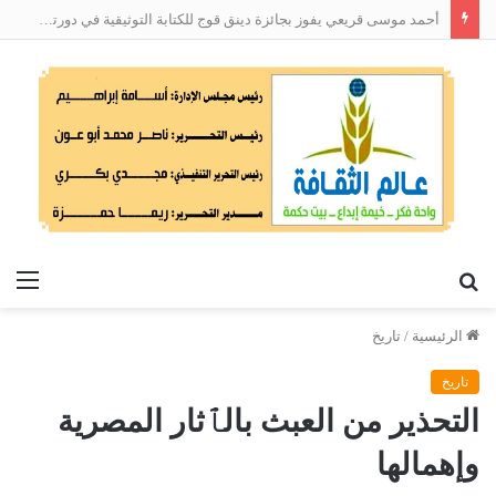
السؤال الطّعين
بحث
الق
عن
الرئيسية
/
تاريخ
تاريخ
التحذير من العبث بالٱثار المصرية
وإهمالها