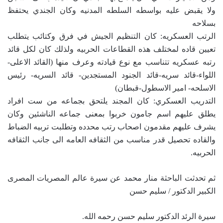
ولا يقبض عليه بواسطه السلطه المدنيه وكان الجندي يحتفظ
بسلاحه
الرتب العسكريه: كان التنظيم الجيش في فرق وكتائب يتطلب
تعيين قاده لمختلف هذه القطاعات الحربيه ولذلك كان لكل قائد
رتبه عسكريه تتناسب مع نوع قيادته وعرف منها (القائد الاعلى-
اللواء-قائد سريه-قائد الجنود المستجدين- قائد السريه- رئيس
الاسلحه- امير الاسطول-قبطان)
التدريب العسكري: كان المجند يلتحق بجماعه من ست افراد
يطلق عليهم اسم جامون خربوا بمعنى جماعه الناشئين وكان
يشرف عليهم مقدمون اصحاب رتب محدده وتطلبت تربيه الضباط
والقاده تحصيل قدر مناسب من الثقافه العامه الى جانب الثقافه
الحربيه.
ثم تحدثت الباحثة منار محمد عن سيرة عالم المصريات المصرى
الكبير الدكتور / سليم حسن
سيرة الرئد الدكتور سليم حسن رحمه الله.