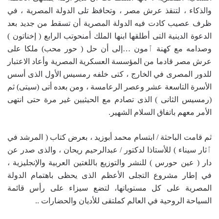
والذكاء ، لتنقذ عرش مصر ، وتحافظ تلى الدولة المصرية ، في
ظرف عصيب كادت فيه الدولة المصرية أن تسقط من جديد بعد
الدعوة الدينية التى أطلقها ابنها الملك أمنحوتب الرابع ( إخناتون )
وصدامه مع كهنة ٱمون …إلى أن حل ( حور محب) ملكا على
عرش مصر قادما من المؤسسة العسكرية المصرية وأعاد الاعتبار
للدور المصرى في الخارج ، كتى خلفه رمسيس الأول الذى أسس
الأسرة التاسعة عشر وعصر الرعامسة ، ومن بعده أتى (سيتى) ثم
(رمسيس الثانى ) الذى تصادم مع الحيثيين غير مرة حتى انتهى
الأمر معهم باتفاق السلام الشهير.
ثم قامت الباحثة / ابتسام محمد أبوزيد ، بعرض كتاب ( المرشد في
ٱثار سيناء ) للأستاذا لدكتور / عبدالرحيم ريحان ، والذى صدر عن
دار ( عين حورس ) للنشر والتوزيع باللغتين العربية والإنجليزية ،
في إطار مشروع التجلى الأعظم الذى يحظى باهتمام الدولة
المصرية على كل مستوياتها، لتضع سيزاء على رأس قائمة
السياحة الروحية في العالم كملتقى للأديان والحضارات ..