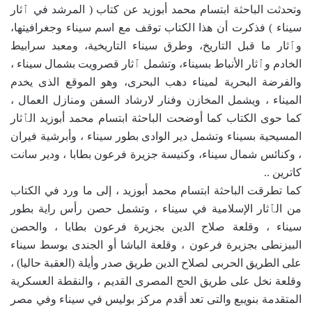
وتحدثت الباحثة ابتسام محمد أبوزيد عن كتاب ( المرشد في ٱثار
سيناء ) فذكرت أن هذا الكتاب توقف مع اسم سيناء وجغرافيتها،
وٱثار ما قبل التاريخ، وطرق سيناء التاريخية، ومعبد سرابيط
الخادم وٱثار الأنباط بسيناء، وتشمل ٱثار قصرويت بشمال سيناء ،
والفرضة البحرية لميناء دهب البحرى، وهو الموقع الذى يخدم
الميناء ، ويشمل المخازن وفنار لارشاد السفن ومنازل العمال ،
كما حوى الكتاب كما أوضحت الباحثة ابتسام محمد أبوزيد الٱثار
المسيحية بسيناء وتشمل دير الوادى بطور سيناء ، وأبرشية فيران
، وكنائس شمال سيناء، وكنيسة جزيرة فرعون بطابا ، ودير سانت
كاترين ..
كما تطرقت الباحثة ابتسام محمد أبوزيد ، إلى ما ورد في الكتاب
من الٱثار الإسلامية في سيناء ، وتشمل حصن رأس راية بطور
سيناء ، وقلعة صلاح الدين بجزيرة فرعون بطابا ، والحصن
البيزنطى بجزيرة فرعون ، وقلعة الباشا أو الجندى بوسط سيناء
على الطريق الحربى لصلاح الدين طريق صدر وأيلة (العقبة حاليا) ،
وقلعة نخل على طريق الحج المصرى القديم ، والنقطة العسكرية
المتقدمة بنويبع والتى تعد أقدم مركز بوليس في سيناء وفي مصر