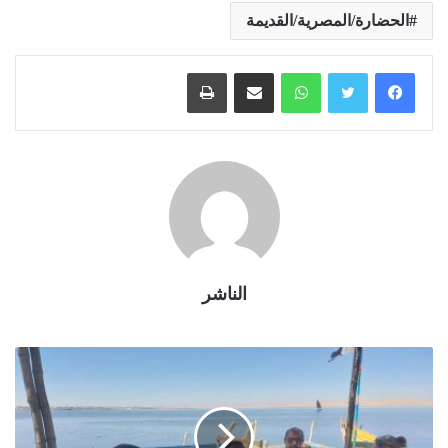
الحضارة/المصرية/القديمة
واتساب
مشاركة عبر البريد
طباعة
الناشر