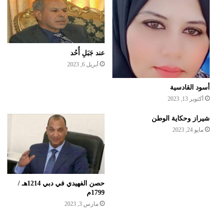
عند جَبَلِ أُحُد
أبريل 6, 2023
أسود القادسية
أكتوبر 13, 2023
شيراز وحكاية الوطن
مايو 24, 2023
حصن الفهيدي في دبي 1214هـ /
1799م
مارس 3, 2023