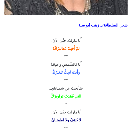
شعر: السلطانة/د. زينب أبو سنة
أَنا مازلتُ حتَّىٰ الآنَ..
لمْ أَفهمْ دَهاليزَكْ!
**
أَنا كالشَّمسِ واضِحَةٌ
وأَنتَ تُحِبُّ تَلغيزَكْ
**
سَأَبحثُ عَن شظايايَ..
التي فَقَدَتْ بَراويزَكْ
*
أَنا مازلتُ حتَّىٰ الآنَ..
لا خَوْفٌ ولا اطمِئنانْ
**