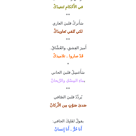
في الأَحْكامِ تَنفيذَكْ
**
سَأَتركُ قلبيَ العاري
لكي تُلقي تَعاويذَكْ
**
أَميرَ العِشقِ، والعُشَّاقُ..
قَدْ صاروا .. تلاميذكْ
*
سَأَغسِلُ قلبيَ الحاني
ب
ماءِ المِسْكِ والرَّيحانْ
**
يُردِّدُ قلبيَ الصّافي
صَدىٰ صَوْتٍ مِن الأَركانْ
يقولُ لقَلبِكَ الجافي:
أَنا حُرٌّ .. أَنا إِنسانْ