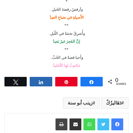
*
وأرقصُ رقصَةَ الخَيلِ..
الأَصيلةِ في صَباحِ العيدْ
**
وأُشرِقُ نجمَةً في اللّيلِ..
إنَّ الفَجرَ غيرُ بَعيدْ
**
وأَحيا قصةً في الحُبِّ..
مَكتوبٌ لها التَّخليدْ
0
Tweet
Share
Pin
Share
SHARES
دَهَاليزُكْ
زينب أبو سنة
واتساب
مشاركة عبر البريد
طباعة