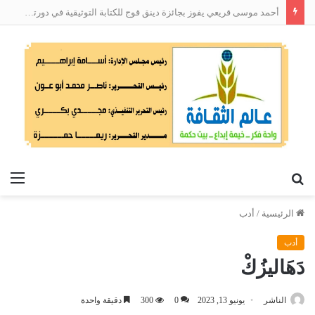
أحمد موسى قريعي يفوز بجائزة دينق قوج للكتابة التوثيقية في دورتها الأولى
بحث
الق
عن
الرئيسية
/
أدب
أدب
دَهَاليزُكْ
الناشر
يونيو 13, 2023
0
300
دقيقة واحدة