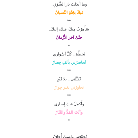
وما أَبدَلتُ نارَ الشَّوْقِ..
فيكَ بجَنَّةِ النِّسيانْ
**
سَأَهرُبُ مِنكَ، فيكَ، إِليكَ..
حتَّىٰ آخرَ الأَزْمانْ
*
تُحَطِّمُ .. كُلَّ أَسْواري
تُحاصرُني بألفِ حِصارْ
**
تُكبِّلُني .. بلا قَيْدٍ
تحاوِرُني بغيرِ حِوارْ
**
وأُكملُ فيكَ إِبحاري
وأَنْتَ المَدُّ والتَّيَّارْ
*
تُخوِّفني ولستُ أَخافُ..