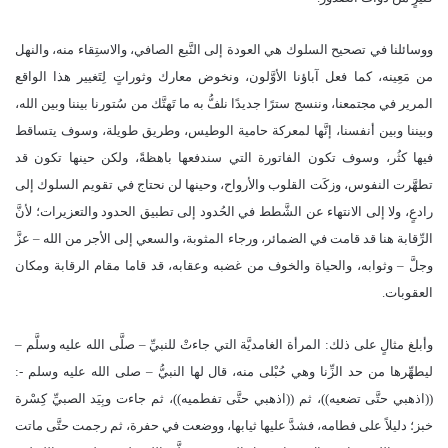
ووسائلنا في تصحيح السلوك هي العودة إلى النَّبع الصافي، والاستِقاء منه، والنهل
من مَعِينه، كما فعل آباؤنا الأوَّلون، ونخوض معارك وثوراتٍ لِتَغيير هذا الواقع
المرير في مجتمعنا، وننسج سترًا جديدًا نلفُّ به ما تَهتَّك من سُتورنا بيننا وبين الله،
وبيننا وبين أنفسنا، إنَّها لمعركة حامية الوطيس، وطريق طويلة، وسوف يتساقط
فيها كثُر، وسوف تكون الفاتورة التي سندفعها باهظةً، ولكن حينها تكون قد
تطهَّرت النفوس، وزكَت القلوب والأرواح، وحينها لن نحتاج في تقويم السلوك إلى
رادعٍ، ولا إلى الانتهاء عن الشَّطط في الحُدود إلى تطبيق الحدود والتعزيرات؛ لأنَّ
الرِّقابة هنا قد قامت في الضمائر، ورجاء المثوبة، والسعي إلى الأجر من الله – عزَّ
وجلَّ – وثوابه، والحياة والخوف من غضبه وعقابه، قد قاما مقام الرقابة ومكان
العقوبات.
وأبلغ مثالٍ على ذلك: المرأة الغامديَّة التي جاءتْ للنبيِّ – صلَّى الله عليه وسلَّم –
ليطهِّرها من حد الزِّنا وهي حُبْلى منه، قال لها النبيُّ – صلى الله عليه وسلم -:
((اذهبي حتَّى تضعيه))، ثم ((اذهبي حتَّى تفطميه))، ثم جاءت وبِيَد الصبيِّ كِسْرة
خبز؛ دليلاً على فطامه، فشدَّ عليها ثيابها، ووضعت في حفرة، ثم رجمت حتَّى ماتت