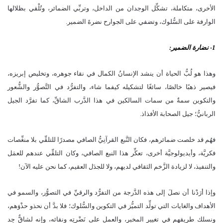
الأخرى، متكاملة، تشكِّل الوجدان من الداخل، وتربِّي الضمائر، وتُلْقي بظلالها
الوارفة على السُّلوك، وتضفي على الجوارح نضرةَ الضمير.
1- نضارة الضمير:
وهذا هو لُبُّ الحياة أن ينشد الإنسانُ الكمال في نقاء جوهره، وتخليص إبريزه،
فيصير ذهبًا خالصًا، سائغًا لتشكيله كيفما شاء، والتفرُّد في التَّصوُّر والشُّعور
والتكوين سمةٌ من سمات السالكين في هذا الدَّرب الشاقِّ، كما تفرَّد الجيل
الربانيُّ؛ جيل الصحابة الأفذاذ.
فهُم قد خلصت ضمائرهم، فكان النَّبع القرآنِيُّ الصافي مصدرًا للتلقِّي بلا منغِّصات
فكريَّة، وأيديولوجيَّة أخرى، تعكِّر هذا النبع الصافي، وكان التلقِّي عندهم للعمَل
والتنفيذ، لا لزيادة الزَّخم الثقافي لديهم، ولا للجدَل العقيم، كما نحن عليه الآن!
وإذا أرَدْنا أن نصلَ إلى هذه الدَّرجة من التفرُّد والرقيِّ في التصوُّر، والسمو في
الأهداف والغايات التي تولِّد التميُّز في التكوين والسُّلوك؛ فلا بدَّ أن نحذو حذْوَهم،
ونسلك طريقهم في تغيير المخبر، والعمل على نَضْرتِه ونقائه، وإنه لشاقٌّ جِد