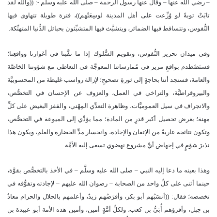
– رضي الله عنها – وقال عنها رسول الرحمة – صلَّى الله عليه وسلم -: ((والله لقد
تابَتْ توبةً لو وُزِّعت على أهل المدينة لوسِعَتْهم))، فترة طويلة تتهاوى فيها
النُّفوس، وتتساقط فيها الضمائر، ويتشبَّث فيها المتشبِّثون بحبائل الدُّنيا المتهتِّكة.
وفي ميدان تحرير النُّفوس، وتقويم السُّلوك إذا ما نقَّبنا في أغوارنا وواقعِنا؛
فسنَصْطدم بواقعٍ مرير في مُمارساتنا المعوجَّة في التعاطي مع شؤوننا الخاصَّة
والعامة، فسنجد أننا بحاجةٍ إلى ثورةِ تصحيحٍ؛ لإزالة رواسب غليظة من المحسوبيَّة
والبيروقراطيَّة، والتراخي في العمل، والعزوف عن الإحسان في التخصُّص،
والانجراف في سيل العموميَّات، وظاهرة التعدِّي المِهْني، والقفز البغيض على كلِّ
مهنة؛ بغرض تحصيل أكبر قدرٍ من المادة؛ مما يؤدِّي إلى الميوعة في التخصُّص،
وتكون نتائجه عاريةً من الإتقان والإجادة، وانحسار مدِّ الحضارة والعلم، ويكون هذا
نذيرَ شؤمٍ في إجهاض أيِّ مشروع نهضوي تسعى إليه الأمَّة.
وهذا بعينه ما دعا إليه النبي – صلى الله عليه وسلَّم – في الأخذ بالتخصُّص بقوَّة،
حينما أثنى على كلِّ واحد من الصحابة – رضوان الله عليهم – لإجادته وتفوُّقه في
تخصصه؛ فقال: ((أنسَبُهم أبو بكر، وأفرَضُهم زيدٌ، وأعلمهم بالحلال والحرام معاذُ
بن جبل، وأقرؤهم أُبَيُّ بن كعب، ولكلِّ أمَّةٍ أمين، وأمين هذه الأمة أبو عبيدة بن