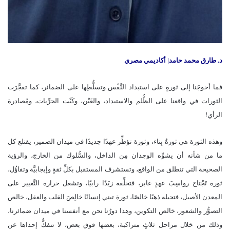
د. طارق محمد حامد| أكاديمي مصري
فما أحوجَنا إلى ثورةٍ على استبداد النَّفْس وتسلُّطِها على الضمائر، كما تفجَّرَت
الثورات في واقعنا على الظُّلم والاستبداد، والغَبْن، وكَبْت الحرِّيات، ومُصادرة
الرأي!
وهذه الثورة هي ثورةُ بِناء، وثورة تؤطِّر عهدًا جديدًا في ميدان الضمير، يقتلع كل
ما من شأنه أن يشوِّه الوجدان مِن الداخل، والسُّلوك من الخارج، والرؤية
الصحيحة التي تنطلق من الواقع، وتستشرف المستقبل بكلِّ ثقةٍ وإيجابيَّة وتفاؤُل،
ثورة تَجْتاح رواسِبَ عهدٍ غابر، فتخلِّفه زبَدًا رابيًا، وتشعل حرارة التَّغيير على
المعدن الأصيل، فتحيله ذهبًا خالصًا، ثورة تبني إنسانًا خالِصَ القلب والعقل، خالص
التصوُّر والشعور، خالص التكوين، وهذا دورُنا نحن مع أنفسنا في ميدان ضمائرنا،
وذلك من خلال مراحل ثلاثٍ متراكبة، بعضها فوق بعض، لا تنفكُّ إحداها عن