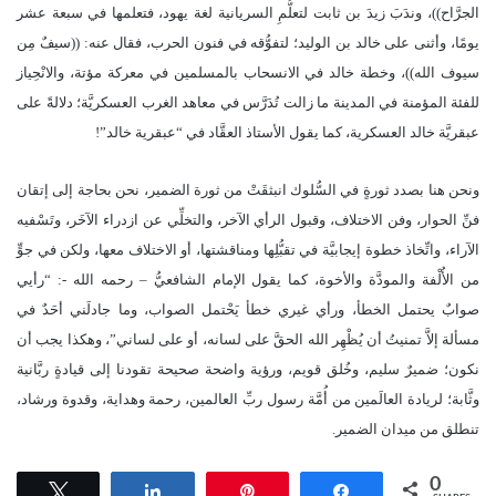
الجرَّاح))، وندَبَ زيدَ بن ثابت لتعلُّمِ السريانية لغة يهود، فتعلمها في سبعة عشر
يومًا، وأثنى على خالد بن الوليد؛ لتفوُّقه في فنون الحرب، فقال عنه: ((سيفٌ مِن
سيوف الله))، وخطة خالد في الانسحاب بالمسلمين في معركة مؤتة، والانْحِياز
للفئة المؤمنة في المدينة ما زالت تُدَرَّس في معاهد الغرب العسكريَّة؛ دلالةً على
عبقريَّة خالد العسكرية، كما يقول الأستاذ العقَّاد في “عبقرية خالد”!
ونحن هنا بصدد ثورةٍ في السُّلوك انبثقَتْ من ثورة الضمير، نحن بحاجة إلى إتقان
فنِّ الحوار، وفن الاختلاف، وقبول الرأي الآخر، والتخلِّي عن ازدراء الآخَر، وتَسْفيه
الآراء، واتِّخاذ خطوة إيجابيَّة في تقبُّلِها ومناقشتها، أو الاختلاف معها، ولكن في جوٍّ
من الأُلْفة والمودَّة والأخوة، كما يقول الإمام الشافعيُّ – رحمه الله -: “رأيي
صوابٌ يحتمل الخطأ، ورأي غيري خطأ يَحْتمل الصواب، وما جادلَني أحَدٌ في
مسألة إلاَّ تمنيتُ أن يُظْهِر الله الحقَّ على لسانه، أو على لساني”، وهكذا يجب أن
نكون؛ ضميرٌ سليم، وخُلق قويم، ورؤية واضحة صحيحة تقودنا إلى قيادةٍ ربَّانية
وثَّابة؛ لريادة العالَمين من أُمَّة رسول ربِّ العالمين، رحمة وهداية، وقدوة ورشاد،
تنطلق من ميدان الضمير.
0
Tweet
Share
Pin
Share