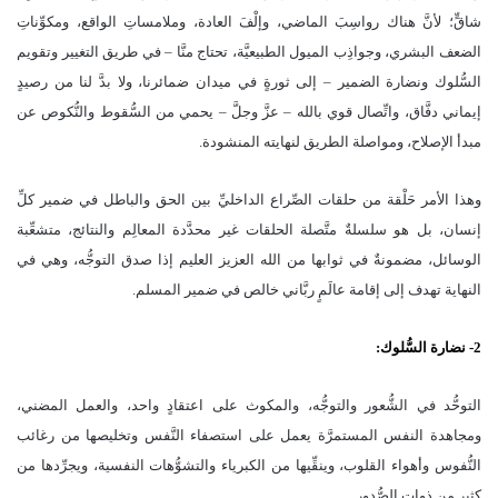
شاقٍّ؛ لأنَّ هناك رواسِبَ الماضي، وإلْفَ العادة، وملامساتِ الواقع، ومكوِّناتِ
الضعف البشري، وجواذِب الميول الطبيعيَّة، تحتاج منَّا – في طريق التغيير وتقويم
السُّلوك ونضارة الضمير – إلى ثورةٍ في ميدان ضمائرنا، ولا بدَّ لنا من رصيدٍ
إيماني دفَّاق، واتِّصال قوي بالله – عزَّ وجلَّ – يحمي من السُّقوط والنُّكوص عن
مبدأ الإصلاح، ومواصلة الطريق لنهايته المنشودة.
وهذا الأمر حَلْقة من حلقات الصِّراع الداخليِّ بين الحق والباطل في ضمير كلِّ
إنسان، بل هو سلسلةٌ متَّصلة الحلقات غير محدَّدة المعالِم والنتائج، متشعِّبة
الوسائل، مضمونةٌ في ثوابها من الله العزيز العليم إذا صدق التوجُّه، وهي في
النهاية تهدف إلى إقامة عالَمٍ ربَّاني خالص في ضمير المسلم.
2- نضارة السُّلوك:
التوحُّد في الشُّعور والتوجُّه، والمكوث على اعتقادٍ واحد، والعمل المضني،
ومجاهدة النفس المستمرَّة يعمل على استصفاء النَّفس وتخليصها من رغائب
النُّفوس وأهواء القلوب، وينقِّيها من الكبرياء والتشوُّهات النفسية، ويجرِّدها من
كثيرٍ من ذوات الصُّدور.