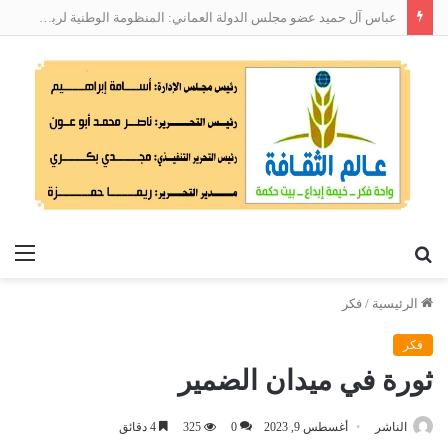
عباس آل حميد عضو مجلس الدولة العماني: المنظومة الوطنية لربط التوظيف بالمهارات تعالج البطالة من جذورها
بحث
الق
عن
الرئيسية
/
فكر
فكر
ثورة في ميدان الضمير
الناشر
أغسطس 9, 2023
0
325
4 دقائق